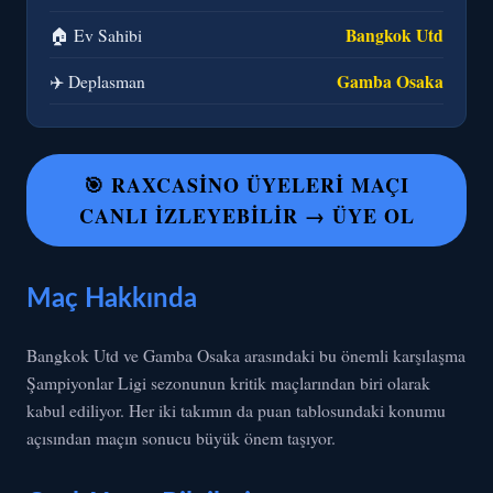
Bangkok Utd
🏠 Ev Sahibi
Gamba Osaka
✈️ Deplasman
🎯 RAXCASINO ÜYELERI MAÇI
CANLI İZLEYEBILIR → ÜYE OL
Maç Hakkında
Bangkok Utd ve Gamba Osaka arasındaki bu önemli karşılaşma
Şampiyonlar Ligi sezonunun kritik maçlarından biri olarak
kabul ediliyor. Her iki takımın da puan tablosundaki konumu
açısından maçın sonucu büyük önem taşıyor.