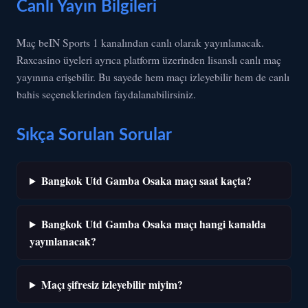
Canlı Yayın Bilgileri
Maç beIN Sports 1 kanalından canlı olarak yayınlanacak.
Raxcasino üyeleri ayrıca platform üzerinden lisanslı canlı maç
yayınına erişebilir. Bu sayede hem maçı izleyebilir hem de canlı
bahis seçeneklerinden faydalanabilirsiniz.
Sıkça Sorulan Sorular
Bangkok Utd Gamba Osaka maçı saat kaçta?
Bangkok Utd Gamba Osaka maçı hangi kanalda
yayınlanacak?
Maçı şifresiz izleyebilir miyim?