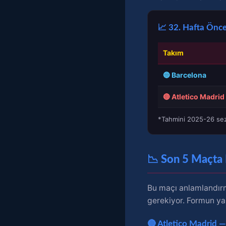
📈 32. Hafta Önc
Takım
🔵 Barcelona
🔴 Atletico Madrid
*Tahmini 2025-26 sezo
📉 Son 5 Maçta
Bu maçı anlamlandırm
gerekiyor. Formun yan
🔴 Atletico Madrid 