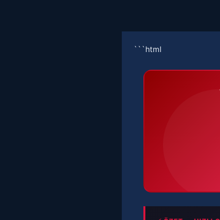
```html