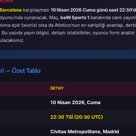
 OKUMA
 Barcelona
karşılaşması
10 Nisan 2026 Cuma günü saat 22:30'
adyumu'nda oynanacak. Maç,
beIN Sports 1
kanalında canlı yayın
lona açık favorisi olsa da Atletico'nun ev sahipliği avantajı, derb
 Bu yazıda yayın bilgisi, detaylı istatistikler, oyuncu form analizi
bulacaksınız.
eri — Özet Tablo
DETAY
10 Nisan 2026, Cuma
22:30 TSİ (20:30 UTC)
Cívitas Metropolitano, Madrid