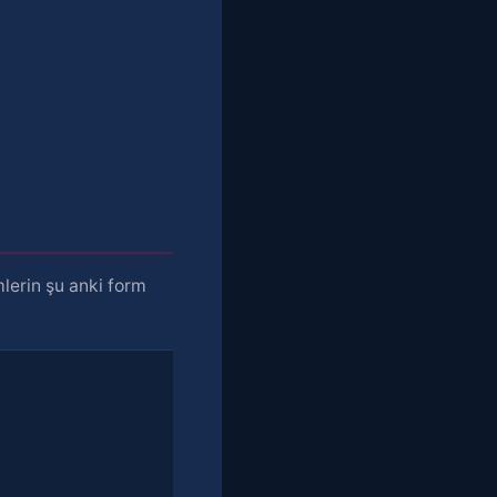
mlerin şu anki form