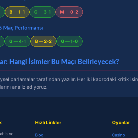
0
B — 1-1
G — 3-1
M — 0-2
5 Maç Performansı
G — 4-1
B — 2-2
G — 1-0
lar: Hangi İsimler Bu Maçı Belirleyecek?
ysel parlamalar tarafından yazılır. Her iki kadrodaki kritik isi
larını analiz ediyoruz.
k
Hızlı Linkler
Oyunlar
bahis ve
Blog
Casino