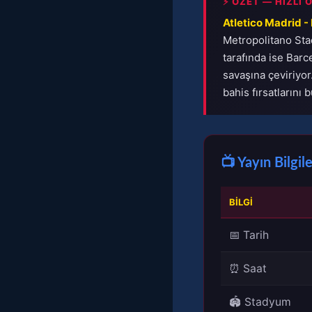
⚡ ÖZET — HIZLI
Atletico Madrid -
Metropolitano St
tarafında ise Barce
savaşına çeviriyor.
bahis fırsatlarını 
📺 Yayın Bilgil
BİLGİ
📅 Tarih
⏰ Saat
🏟️ Stadyum