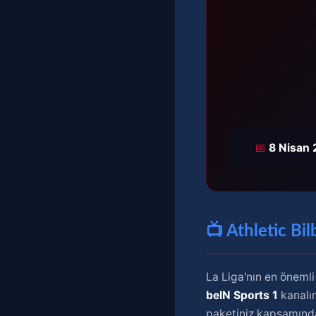
📅
8 Nisan
📺 Athletic Bi
La Liga'nın en önemli
beIN Sports 1
kanalın
paketiniz kapsamında 