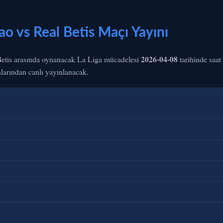
bao vs Real Betis Maçı Yayını
2026-04-08
 Betis arasında oynanacak La Liga mücadelesi
tarihinde saat
larından canlı yayınlanacak.