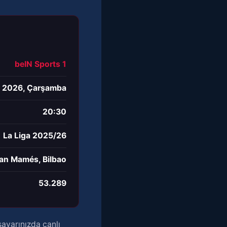
beIN Sports 1
n 2026, Çarşamba
20:30
La Liga 2025/26
an Mamés, Bilbao
53.289
ayarınızda canlı