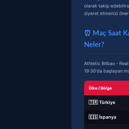
olarak takip edebilirs
ziyaret etmenizi öneri
⏰ Maç Saat Kaç
Neler?
Athletic Bilbao - Rea
19:30'da başlayan ma
Ülke / Bölge
🇹🇷 Türkiye
🇪🇸 İspanya