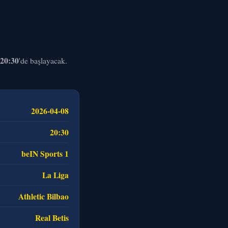
20:30
'de başlayacak.
2026-04-08
20:30
beIN Sports 1
La Liga
Athletic Bilbao
Real Betis