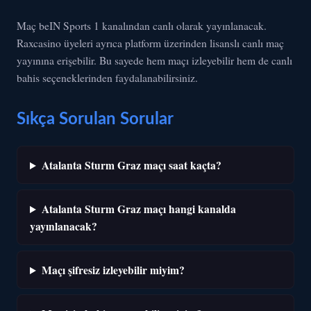
Maç beIN Sports 1 kanalından canlı olarak yayınlanacak.
Raxcasino üyeleri ayrıca platform üzerinden lisanslı canlı maç
yayınına erişebilir. Bu sayede hem maçı izleyebilir hem de canlı
bahis seçeneklerinden faydalanabilirsiniz.
Sıkça Sorulan Sorular
Atalanta Sturm Graz maçı saat kaçta?
Atalanta Sturm Graz maçı hangi kanalda
yayınlanacak?
Maçı şifresiz izleyebilir miyim?