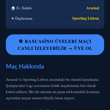
Arsenal
🏠 Ev Sahibi
Sporting Lisbon
✈️ Deplasman
🎯 RAXCASINO ÜYELERI MAÇI
CANLI İZLEYEBILIR → ÜYE OL
Maç Hakkında
Arsenal ve Sporting Lisbon arasındaki bu önemli karşılaşma
Şampiyonlar Ligi sezonunun kritik maçlarından biri olarak
kabul ediliyor. Her iki takımın da puan tablosundaki konumu
açısından maçın sonucu büyük önem taşıyor.