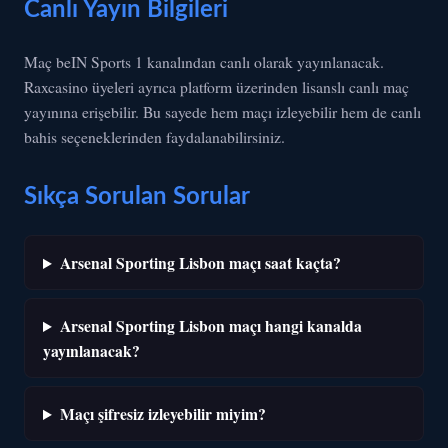
Canlı Yayın Bilgileri
Maç beIN Sports 1 kanalından canlı olarak yayınlanacak.
Raxcasino üyeleri ayrıca platform üzerinden lisanslı canlı maç
yayınına erişebilir. Bu sayede hem maçı izleyebilir hem de canlı
bahis seçeneklerinden faydalanabilirsiniz.
Sıkça Sorulan Sorular
Arsenal Sporting Lisbon maçı saat kaçta?
Arsenal Sporting Lisbon maçı hangi kanalda
yayınlanacak?
Maçı şifresiz izleyebilir miyim?