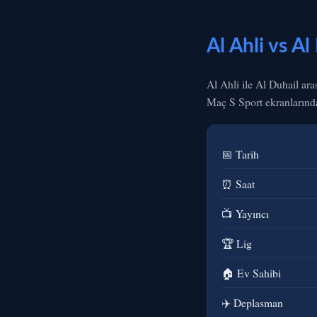
Al Ahli vs Al
Al Ahli ile Al Duhail a
Maç S Sport ekranlarınd
📅 Tarih
⏰ Saat
📺 Yayıncı
🏆 Lig
🏠 Ev Sahibi
✈️ Deplasman