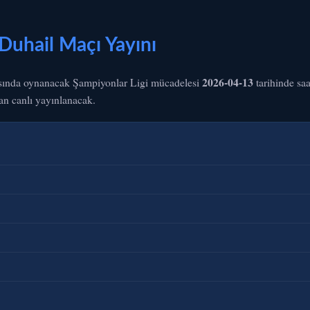
 Duhail Maçı Yayını
2026-04-13
rasında oynanacak Şampiyonlar Ligi mücadelesi
tarihinde sa
an canlı yayınlanacak.