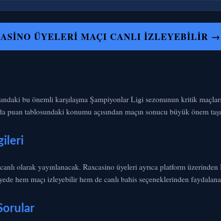
CASINO ÜYELERI MAÇI CANLI İZLEYEBILIR →
sındaki bu önemli karşılaşma Şampiyonlar Ligi sezonunun kritik maçları
ın da puan tablosundaki konumu açısından maçın sonucu büyük önem taşı
ileri
anlı olarak yayınlanacak. Raxcasino üyeleri ayrıca platform üzerinden l
ayede hem maçı izleyebilir hem de canlı bahis seçeneklerinden faydalanab
Sorular