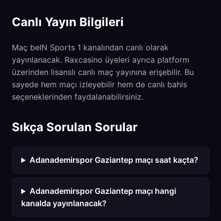
Canlı Yayın Bilgileri
Maç beIN Sports 1 kanalından canlı olarak
yayınlanacak. Raxcasino üyeleri ayrıca platform
üzerinden lisanslı canlı maç yayınına erişebilir. Bu
sayede hem maçı izleyebilir hem de canlı bahis
seçeneklerinden faydalanabilirsiniz.
Sıkça Sorulan Sorular
Adanademirspor Gaziantep maçı saat kaçta?
Adanademirspor Gaziantep maçı hangi
kanalda yayınlanacak?