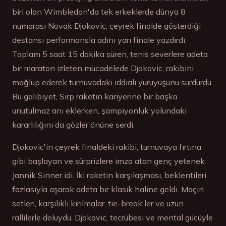
biri olan Wimbledon'da tek erkeklerde dünya 8
numarası Novak Djokovic, çeyrek finalde gösterdiği
destansı performansla adını yarı finale yazdırdı.
Toplam 5 saat 15 dakika süren, tenis severlere adeta
bir maraton izleten mücadelede Djokovic, rakibini
mağlup ederek turnuvadaki iddialı yürüyüşünü sürdürdü.
Bu galibiyet, Sırp raketin kariyerine bir başka
unutulmaz anı eklerken, şampiyonluk yolundaki
kararlılığını da gözler önüne serdi.
Djokovic'in çeyrek finaldeki rakibi, turnuvaya fırtına
gibi başlayan ve sürprizlere imza atan genç yetenek
Jannik Sinner idi. İki raketin karşılaşması, beklentileri
fazlasıyla aşarak adeta bir klasik haline geldi. Maçın
setleri, karşılıklı kırılmalar, tie-break'ler ve uzun
rallilerle doluydu. Djokovic, tecrübesi ve mental gücüyle