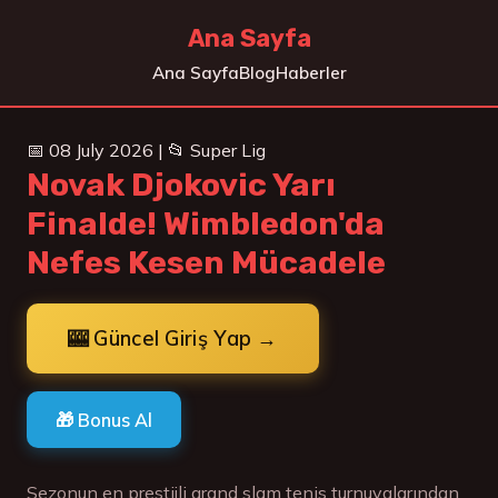
Ana Sayfa
Ana Sayfa
Blog
Haberler
📅 08 July 2026 | 📂 Super Lig
Novak Djokovic Yarı
Finalde! Wimbledon'da
Nefes Kesen Mücadele
🎰 Güncel Giriş Yap →
🎁 Bonus Al
Sezonun en prestijli grand slam tenis turnuvalarından