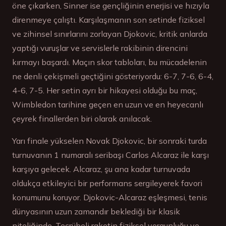
öne çıkarken, Sinner ise gençliğinin enerjisi ve hızıyla
direnmeye çalıştı. Karşılaşmanın son setinde fiziksel
ve zihinsel sınırlarını zorlayan Djokovic, kritik anlarda
yaptığı vuruşlar ve servislerle rakibinin direncini
kırmayı başardı. Maçın skor tabloları, bu mücadelenin
ne denli çekişmeli geçtiğini gösteriyordu: 6-7, 7-6, 6-4,
4-6, 7-5. Her setin ayrı bir hikayesi olduğu bu maç,
Wimbledon tarihine geçen en uzun ve en heyecanlı
çeyrek finallerden biri olarak anılacak.
Yarı finale yükselen Novak Djokovic, bir sonraki turda
turnuvanın 1 numaralı seribaşı Carlos Alcaraz ile karşı
karşıya gelecek. Alcaraz, şu ana kadar turnuvada
oldukça etkileyici bir performans sergileyerek favori
konumunu koruyor. Djokovic-Alcaraz eşleşmesi, tenis
dünyasının uzun zamandır beklediği bir klasik
niteliğinde. Tecrübeli raketin fiziksel yorgunluğu ve